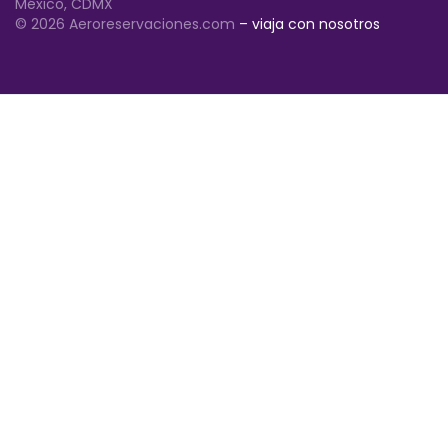
México, CDMX
© 2026 Aeroreservaciones.com
– viaja con nosotros